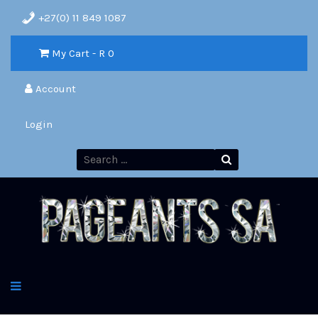
+27(0) 11 849 1087
My Cart - R
0
Account
Login